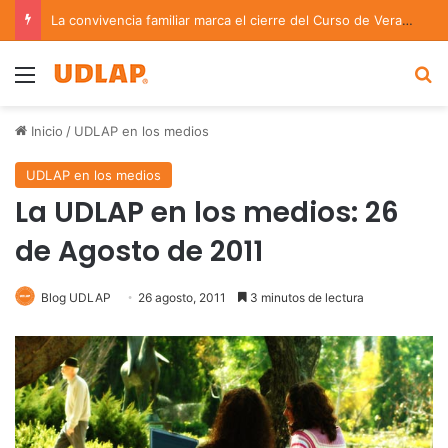
La convivencia familiar marca el cierre del Curso de Verano de Escuelas Aztecas
Menu
B
Inicio
/
UDLAP en los medios
UDLAP en los medios
La UDLAP en los medios: 26
de Agosto de 2011
Blog UDLAP
26 agosto, 2011
3 minutos de lectura