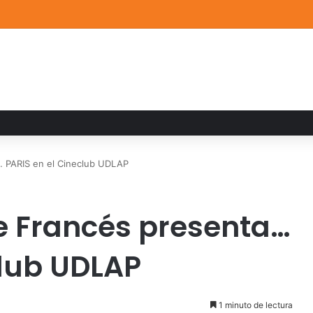
ia familiar marca el cierre del Curso de Verano de Escuelas Aztecas
… PARIS en el Cineclub UDLAP
ne Francés presenta…
club UDLAP
1 minuto de lectura