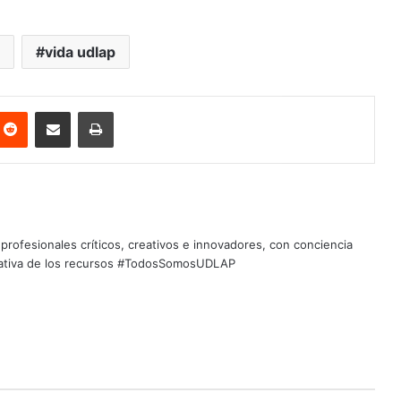
vida udlap
nterest
Reddit
Share via Email
Print
profesionales críticos, creativos e innovadores, con conciencia
quitativa de los recursos #TodosSomosUDLAP