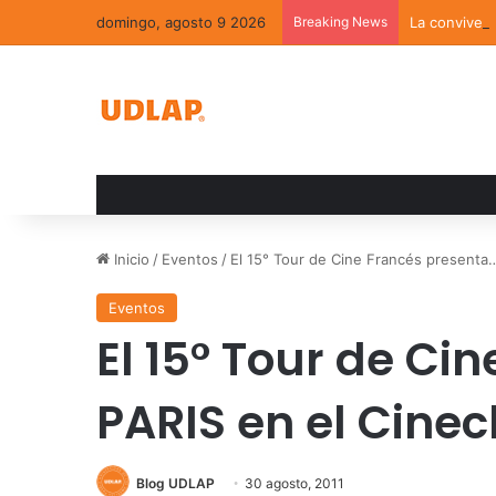
domingo, agosto 9 2026
Breaking News
La convivenc
Inicio
/
Eventos
/
El 15° Tour de Cine Francés presenta
Eventos
El 15° Tour de Ci
PARIS en el Cine
Blog UDLAP
30 agosto, 2011