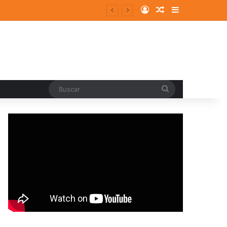
Log In
Random Article
Sidebar
Buscar