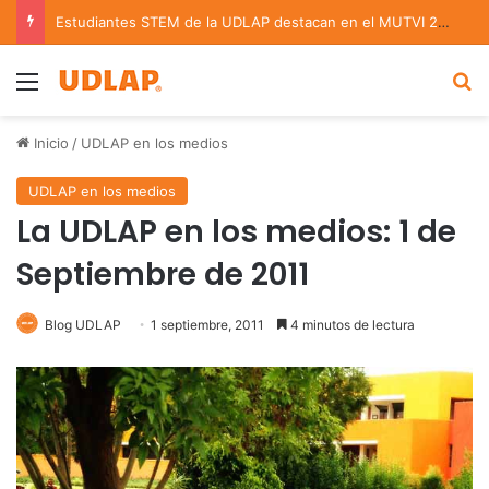
Estudiantes STEM de la UDLAP destacan en el MUTVI 2026
Menu
B
Inicio
/
UDLAP en los medios
UDLAP en los medios
La UDLAP en los medios: 1 de
Septiembre de 2011
Blog UDLAP
1 septiembre, 2011
4 minutos de lectura