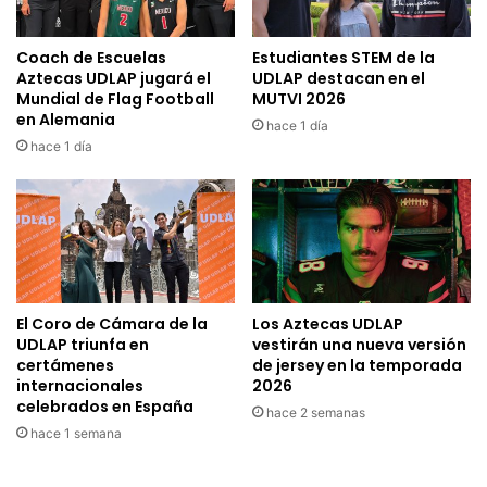
Coach de Escuelas
Estudiantes STEM de la
Aztecas UDLAP jugará el
UDLAP destacan en el
Mundial de Flag Football
MUTVI 2026
en Alemania
hace 1 día
hace 1 día
El Coro de Cámara de la
Los Aztecas UDLAP
UDLAP triunfa en
vestirán una nueva versión
certámenes
de jersey en la temporada
internacionales
2026
celebrados en España
hace 2 semanas
hace 1 semana