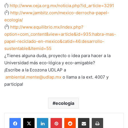
1
(
)
http://www.ceja.org.mx/noticia.php?id_article=3291
2
(
)
http://www.jambitz.com/mexico-derrocha-papel-
ecologia/
3
(
)
http://www.equilibrio.mx/index.php?
option=com_content&view=article&id=935:habra-mas-
papel-reciclado-en-mexico&catid=46:desarrollo-
sustentable&Itemid=55
¿Tienes alguna duda, proyecto o idea para hacer a la
Universidad más eco-lógica y eco-amigable?
¡Escríbe a la Ecozona UDLAP a
ambiental.mente@udlap.mx
o llama a la ext. 4007 y
participa!
ecologia
LinkedIn
Pinterest
Reddit
Share via Email
Print