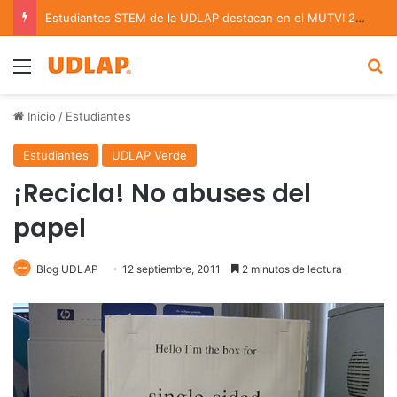
Estudiantes STEM de la UDLAP destacan en el MUTVI 2026
Menu
B
Inicio
/
Estudiantes
Estudiantes
UDLAP Verde
¡Recicla! No abuses del
papel
Blog UDLAP
12 septiembre, 2011
2 minutos de lectura