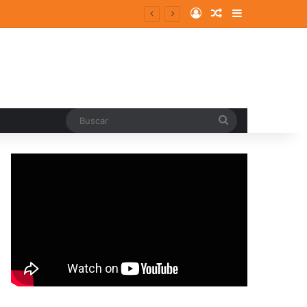
Log In
Random Article
Sidebar
entes y consolidados
Buscar