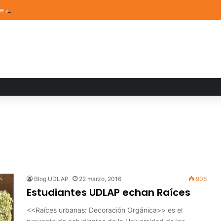
de Arte UDLAP fortalece su acervo con nuevas obras de artistas emerg
Blog UDLAP
22 marzo, 2016
906
Estudiantes UDLAP echan Raíces
<<Raíces urbanas: Decoración Orgánica>> es el