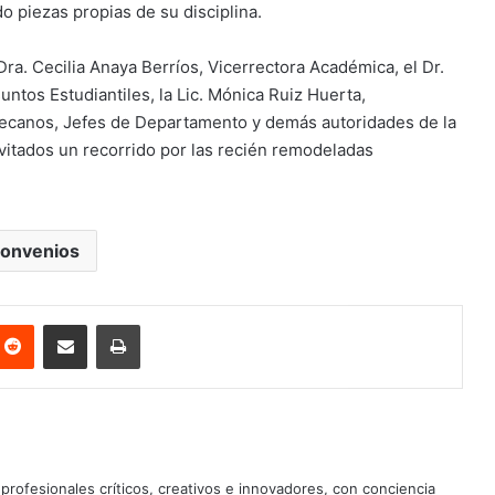
do piezas propias de su disciplina.
Dra. Cecilia Anaya Berríos, Vicerrectora Académica, el Dr.
ntos Estudiantiles, la Lic. Mónica Ruiz Huerta,
 Decanos, Jefes de Departamento y demás autoridades de la
nvitados un recorrido por las recién remodeladas
onvenios
nterest
Reddit
Share via Email
Print
profesionales críticos, creativos e innovadores, con conciencia