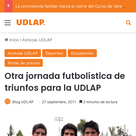
La convivencia familiar marca el cierre del Curso de Verano de Escuelas Aztecas
Menu
B
Inicio
/
Aztecas UDLAP
Aztecas UDLAP
Deportes
Estudiantes
Notas de prensa
Otra jornada futbolística de
triunfos para la UDLAP
Blog UDLAP
27 septiembre, 2011
2 minutos de lectura