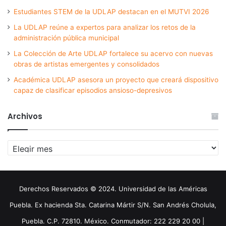
Estudiantes STEM de la UDLAP destacan en el MUTVI 2026
La UDLAP reúne a expertos para analizar los retos de la
administración pública municipal
La Colección de Arte UDLAP fortalece su acervo con nuevas
obras de artistas emergentes y consolidados
Académica UDLAP asesora un proyecto que creará dispositivo
capaz de clasificar episodios ansioso-depresivos
Archivos
Archivos
Derechos Reservados © 2024. Universidad de las Américas
Puebla. Ex hacienda Sta. Catarina Mártir S/N. San Andrés Cholula,
Puebla. C.P. 72810. México. Conmutador: 222 229 20 00 |