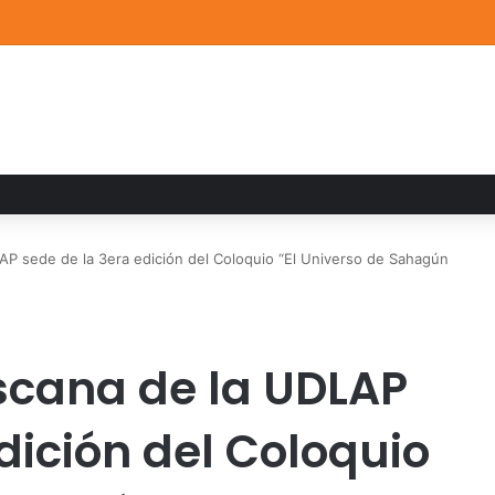
a familiar marca el cierre del Curso de Verano de Escuelas Aztecas
LAP sede de la 3era edición del Coloquio “El Universo de Sahagún
iscana de la UDLAP
dición del Coloquio