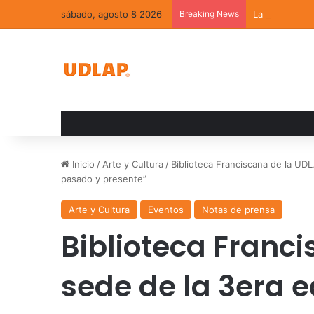
sábado, agosto 8 2026
Breaking News
La convivenci
Inicio
/
Arte y Cultura
/
Biblioteca Franciscana de la UD
pasado y presente”
Arte y Cultura
Eventos
Notas de prensa
Biblioteca Franc
sede de la 3era e