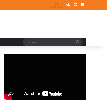
Log In
Random Article
Sidebar
Buscar