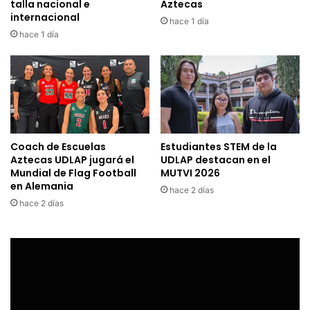
talla nacional e
Aztecas
internacional
hace 1 día
hace 1 día
Coach de Escuelas
Estudiantes STEM de la
Aztecas UDLAP jugará el
UDLAP destacan en el
Mundial de Flag Football
MUTVI 2026
en Alemania
hace 2 días
hace 2 días