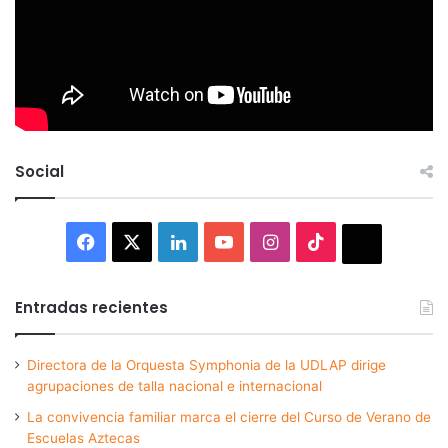
Social
Facebook
X
LinkedIn
YouTube
Instagram
TikTok
Thread
Entradas recientes
Directora de la Orquesta Symphonia de la UDLAP dirige
agrupaciones de talla nacional e internacional
La convivencia familiar marca el cierre del Curso de Verano de
Escuelas Aztecas