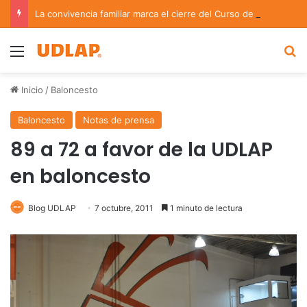
La convivencia familiar marca el cierre del Curso de Verano de Escuelas Aztecas
Menu
B
Inicio
/
Baloncesto
Baloncesto
Notas de prensa
89 a 72 a favor de la UDLAP
en baloncesto
Blog UDLAP
7 octubre, 2011
1 minuto de lectura