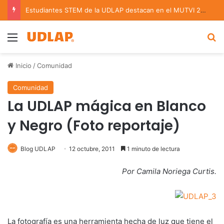
Estudiantes STEM de la UDLAP destacan en el MUTVI 2026
Menu
B
Inicio
/
Comunidad
Comunidad
La UDLAP mágica en Blanco
y Negro (Foto reportaje)
Blog UDLAP
12 octubre, 2011
1 minuto de lectura
Por Camila Noriega Curtis.
La fotografía es una herramienta hecha de luz que tiene el