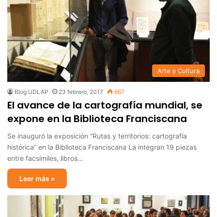
Arte y Cultura
Blog UDLAP
23 febrero, 2017
867
El avance de la cartografía mundial, se
expone en la Biblioteca Franciscana
Se inauguró la exposición “Rutas y territorios: cartografía
histórica” en la Biblioteca Franciscana La integran 19 piezas
entre facsímiles, libros…
Leer más »