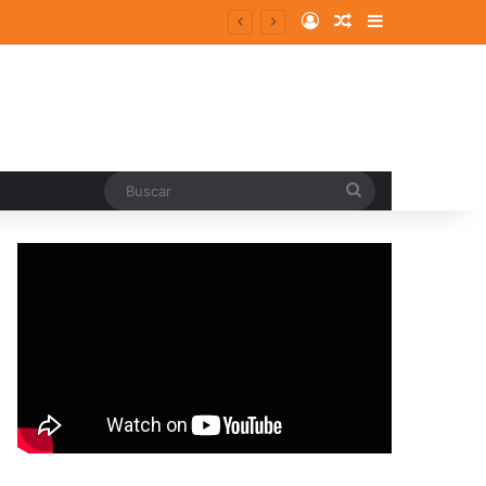
Log In
Random Article
Sidebar
Buscar