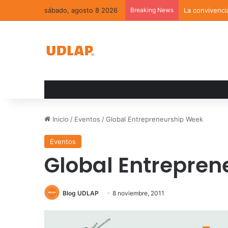
sábado, agosto 8 2026
Breaking News
La convivenci
Inicio
/
Eventos
/
Global Entrepreneurship Week
Eventos
Global Entrepre
Blog UDLAP
8 noviembre, 2011