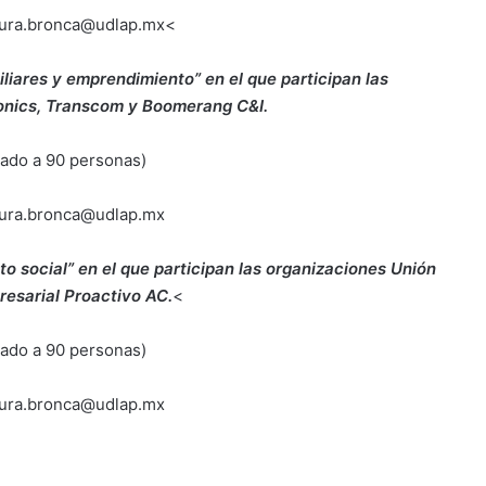
laura.bronca@udlap.mx<
liares y emprendimiento” en el que participan las
onics, Transcom y Boomerang C&I.
itado a 90 personas)
laura.bronca@udlap.mx
o social” en el que participan las organizaciones Unión
esarial Proactivo AC.
<
itado a 90 personas)
laura.bronca@udlap.mx