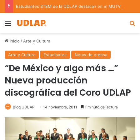
Estudiantes STEM de la UDLAP destacan en el MUTVI 2026
Menu
B
Inicio
/
Arte y Cultura
Arte y Cultura
Estudiantes
Notas de prensa
“De México y algo más …”
Nueva producción
discográfica del Coro UDLAP
Blog UDLAP
14 noviembre, 2011
1 minuto de lectura