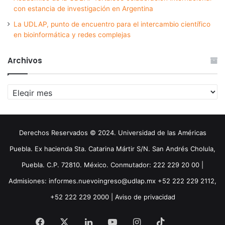
con estancia de investigación en Argentina
La UDLAP, punto de encuentro para el intercambio científico
en bioinformática y redes complejas
Archivos
Archivos
Derechos Reservados © 2024. Universidad de las Américas
Puebla. Ex hacienda Sta. Catarina Mártir S/N. San Andrés Cholula,
Puebla. C.P. 72810. México. Conmutador: 222 229 20 00 |
Admisiones: informes.nuevoingreso@udlap.mx +52 222 229 2112,
+52 222 229 2000 |
Aviso de privacidad
Facebook
X
LinkedIn
YouTube
Instagram
TikTok
Threa