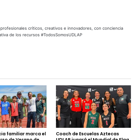
profesionales críticos, creativos e innovadores, con conciencia
quitativa de los recursos #TodosSomosUDLAP
ia familiar marca el
Coach de Escuelas Aztecas
urso de Verano de
UDLAP jugará el Mundial de Flag