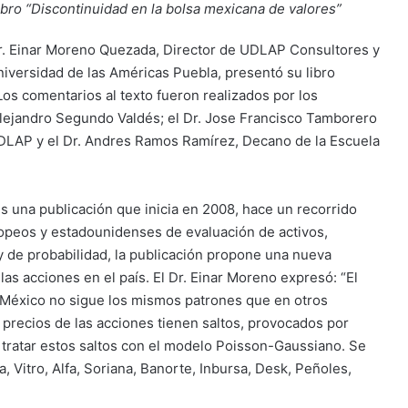
bro “Discontinuidad en la bolsa mexicana de valores”
Dr. Einar Moreno Quezada, Director de UDLAP Consultores y
iversidad de las Américas Puebla, presentó su libro
Los comentarios al texto fueron realizados por los
 Alejandro Segundo Valdés; el Dr. Jose Francisco Tamborero
 UDLAP y el Dr. Andres Ramos Ramírez, Decano de la Escuela
s una publicación que inicia en 2008, hace un recorrido
ropeos y estadounidenses de evaluación de activos,
de probabilidad, la publicación propone una nueva
s acciones en el país. El Dr. Einar Moreno expresó: “El
 México no sigue los mismos patrones que en otros
recios de las acciones tienen saltos, provocados por
ratar estos saltos con el modelo Poisson-Gaussiano. Se
 Vitro, Alfa, Soriana, Banorte, Inbursa, Desk, Peñoles,