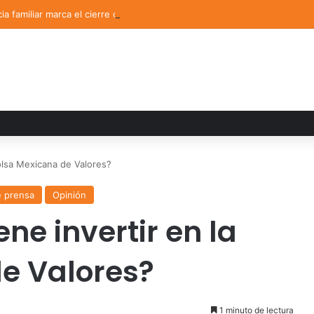
ia familiar marca el cierre del Curso de Verano de Escuelas Aztecas
olsa Mexicana de Valores?
e prensa
Opinión
ne invertir en la
e Valores?
1 minuto de lectura