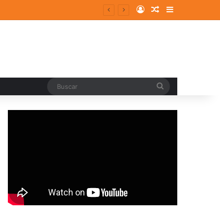
Log In
Random Article
Sidebar
Buscar