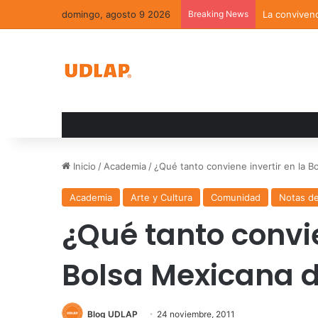
domingo, agosto 9 2026
Breaking News
La convivenc
Inicio
/
Academia
/
¿Qué tanto conviene invertir en la B
Academia
Arte y Cultura
Comunidad
Notas d
¿Qué tanto convie
Bolsa Mexicana d
Blog UDLAP
24 noviembre, 2011