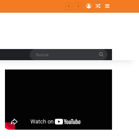
Log In
Random Article
Sidebar
Buscar