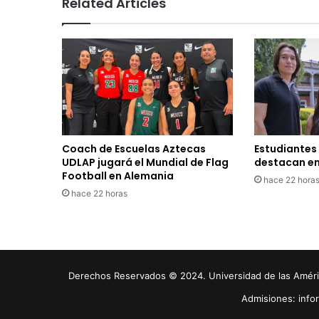
Related Articles
Coach de Escuelas Aztecas
Estudiantes
UDLAP jugará el Mundial de Flag
destacan en
Football en Alemania
hace 22 hora
hace 22 horas
Derechos Reservados © 2024. Universidad de las América
Admisiones: inf