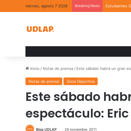
viernes, agosto 7 2026
Breaking News
Estudiantes 
Inicio
/
Notas de prensa
/
Este sábado habrá un gran esp
Notas de prensa
Zona Deportiva
Este sábado hab
espectáculo: Eric
Blog UDLAP
24 noviembre, 2011