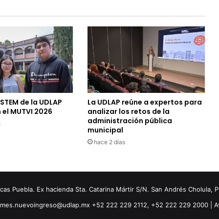
 STEM de la UDLAP
La UDLAP reúne a expertos para
 el MUTVI 2026
analizar los retos de la
administración pública
s
municipal
hace 2 días
s Puebla. Ex hacienda Sta. Catarina Mártir S/N. San Andrés Cholula, 
ormes.nuevoingreso@udlap.mx +52 222 229 2112, +52 222 229 2000 |
A