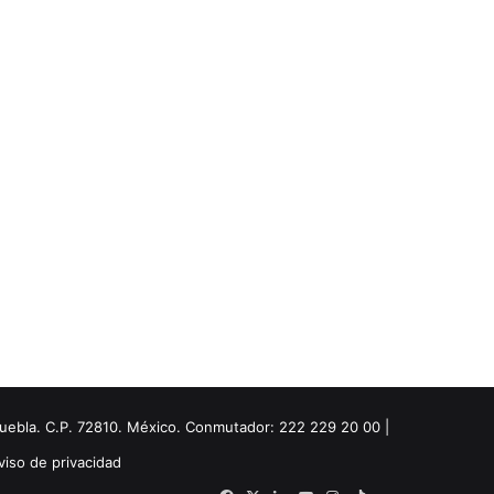
Puebla. C.P. 72810. México. Conmutador: 222 229 20 00 |
viso de privacidad