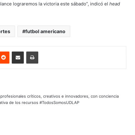
lance lograremos la victoria este sábado”, indicó el
head
rtes
futbol americano
nterest
Reddit
Share via Email
Print
profesionales críticos, creativos e innovadores, con conciencia
quitativa de los recursos #TodosSomosUDLAP