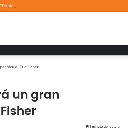
STEM de la UDLAP destacan en el MUTVI 2026
ectáculo: Eric Fisher
rá un gran
 Fisher
1 minuto de lectura