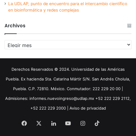
La UDLAP, punto de encuentro para el intercambio científico
en bioinformática y redes complejas
Archivos
Archivos
Derechos Reservados © 2024. Universidad de las Américas
Puebla. Ex hacienda Sta. Catarina Mártir S/N. San Andrés Cholula,
Puebla. C.P. 72810. México. Conmutador: 222 229 20 00 |
Admisiones: informes.nuevoingreso@udlap.mx +52 222 229 2112,
+52 222 229 2000 |
Aviso de privacidad
Facebook
X
LinkedIn
YouTube
Instagram
TikTok
Threa