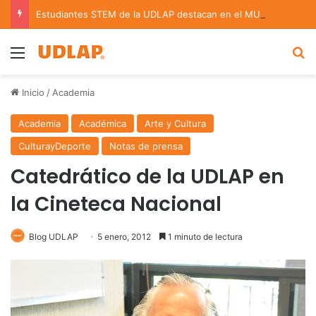
Estudiantes STEM de la UDLAP destacan en el MUTVI 2026
Menu
B
Inicio
/
Academia
Academia
Académica
Arte y Cultura
CulturayDeporte
Notas de prensa
Catedrático de la UDLAP en
la Cineteca Nacional
Blog UDLAP
5 enero, 2012
1 minuto de lectura