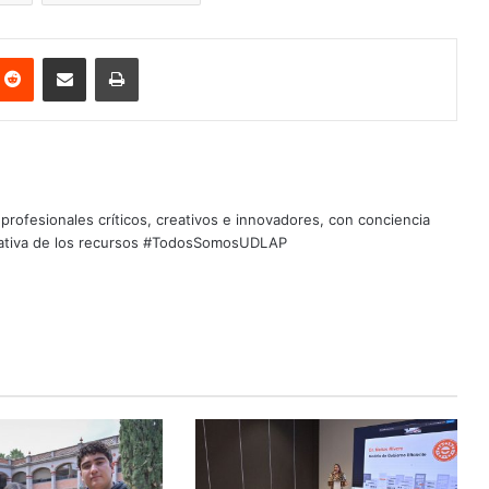
nterest
Reddit
Share via Email
Print
profesionales críticos, creativos e innovadores, con conciencia
quitativa de los recursos #TodosSomosUDLAP