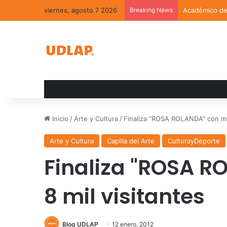
viernes, agosto 7 2026
Breaking News
Académico de 
Inicio
/
Arte y Cultura
/
Finaliza "ROSA ROLANDA" con más
Arte y Cultura
Capilla del Arte
CulturayDeporte
Finaliza "ROSA 
8 mil visitantes
Blog UDLAP
12 enero, 2012