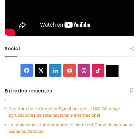
Social
Facebook
X
LinkedIn
YouTube
Instagram
TikTok
Thread
Entradas recientes
Directora de la Orquesta Symphonia de la UDLAP dirige
agrupaciones de talla nacional e internacional
La convivencia familiar marca el cierre del Curso de Verano de
Escuelas Aztecas