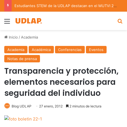
Estudiantes STEM de la UDLAP destacan en el MUTVI 2026
Menu
B
Inicio
/
Academia
Academia
Académica
Conferencias
Eventos
Notas de prensa
Transparencia y protección,
elementos necesarios para
seguridad del individuo
Blog UDLAP
27 enero, 2012
2 minutos de lectura