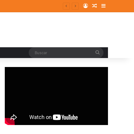
Log In
Random Article
Sidebar
Buscar