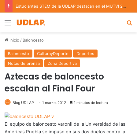
Estudiantes STEM de la UDLAP destacan en el MUTVI 2026
Menu
B
Inicio
/
Baloncesto
Baloncesto
CulturayDeporte
Deportes
Notas de prensa
Zona Deportiva
Aztecas de baloncesto
escalan al Final Four
Blog UDLAP
1 marzo, 2012
2 minutos de lectura
El equipo de baloncesto varonil de la Universidad de las
Américas Puebla se impuso en sus dos duelos contra la