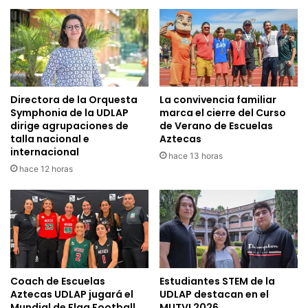
Directora de la Orquesta
La convivencia familiar
Symphonia de la UDLAP
marca el cierre del Curso
dirige agrupaciones de
de Verano de Escuelas
talla nacional e
Aztecas
internacional
hace 13 horas
hace 12 horas
Coach de Escuelas
Estudiantes STEM de la
Aztecas UDLAP jugará el
UDLAP destacan en el
Mundial de Flag Football
MUTVI 2026