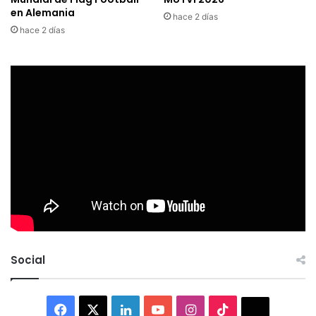
en Alemania
hace 2 días
hace 2 días
Social
Facebook
X
LinkedIn
YouTube
Instagram
TikTok
Thread