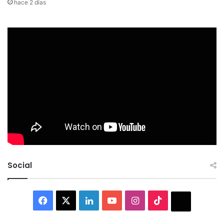
hace 2 días
Social
Facebook
X
LinkedIn
YouTube
Instagram
TikTok
Thread