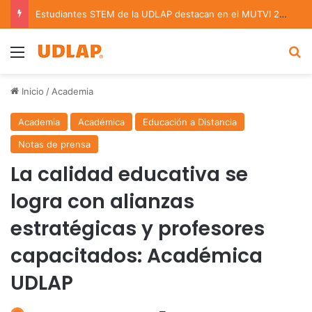
Estudiantes STEM de la UDLAP destacan en el MUTVI 2026
Menu
B
Inicio
/
Academia
Academia
Académica
Educación a Distancia
Notas de prensa
La calidad educativa se
logra con alianzas
estratégicas y profesores
capacitados: Académica
UDLAP