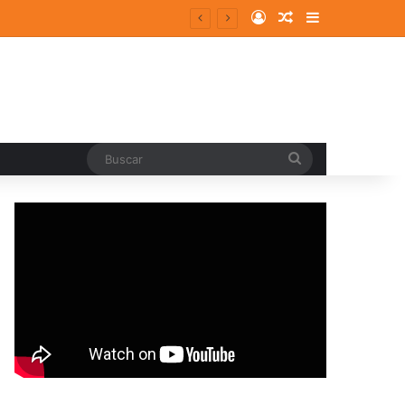
Log In
Random Article
Sidebar
Buscar