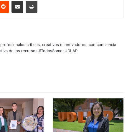
nterest
Reddit
Share via Email
Print
profesionales críticos, creativos e innovadores, con conciencia
quitativa de los recursos #TodosSomosUDLAP