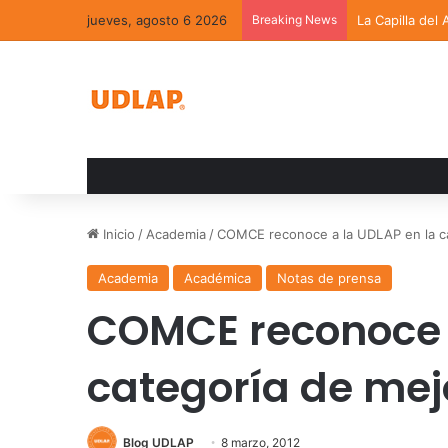
jueves, agosto 6 2026
Breaking News
La Capilla del
Inicio
/
Academia
/
COMCE reconoce a la UDLAP en la ca
Academia
Académica
Notas de prensa
COMCE reconoce a
categoría de mejo
Blog UDLAP
8 marzo, 2012