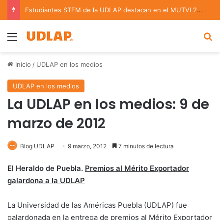
Estudiantes STEM de la UDLAP destacan en el MUTVI 2026
Menu
B
Inicio
/
UDLAP en los medios
UDLAP en los medios
La UDLAP en los medios: 9 de
marzo de 2012
Blog UDLAP
9 marzo, 2012
7 minutos de lectura
El Heraldo de Puebla.
Premios al Mérito Exportador
galardona a la UDLAP
La Universidad de las Américas Puebla (UDLAP) fue
galardonada en la entrega de premios al Mérito Exportador