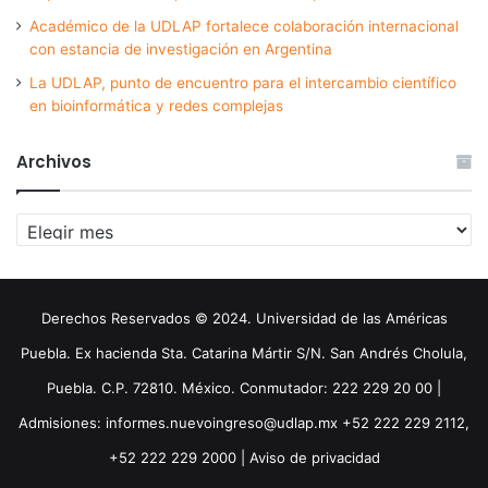
Académico de la UDLAP fortalece colaboración internacional
con estancia de investigación en Argentina
La UDLAP, punto de encuentro para el intercambio científico
en bioinformática y redes complejas
Archivos
Archivos
Derechos Reservados © 2024. Universidad de las Américas
Puebla. Ex hacienda Sta. Catarina Mártir S/N. San Andrés Cholula,
Puebla. C.P. 72810. México. Conmutador: 222 229 20 00 |
Admisiones: informes.nuevoingreso@udlap.mx +52 222 229 2112,
+52 222 229 2000 |
Aviso de privacidad