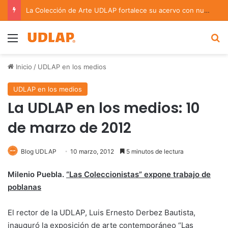
La Colección de Arte UDLAP fortalece su acervo con nuevas obras de artistas emergentes y consolidados
Menu
B
Inicio
/
UDLAP en los medios
UDLAP en los medios
La UDLAP en los medios: 10
de marzo de 2012
Blog UDLAP
10 marzo, 2012
5 minutos de lectura
Milenio Puebla.
“Las Coleccionistas” expone trabajo de
poblanas
El rector de la UDLAP, Luis Ernesto Derbez Bautista,
inauguró la exposición de arte contemporáneo “Las