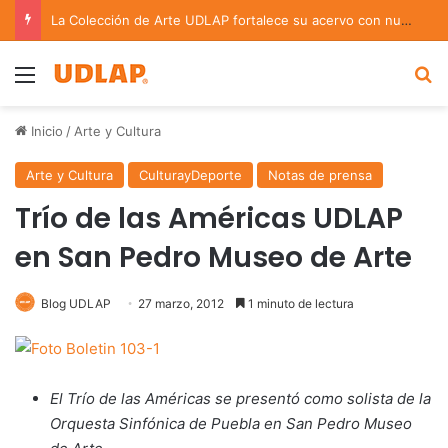
La Colección de Arte UDLAP fortalece su acervo con nuevas obras de artistas emergentes y consolidados
Menu
B
Inicio
/
Arte y Cultura
Arte y Cultura
CulturayDeporte
Notas de prensa
Trío de las Américas UDLAP
en San Pedro Museo de Arte
Blog UDLAP
27 marzo, 2012
1 minuto de lectura
El Trío de las Américas se presentó como solista de la
Orquesta Sinfónica de Puebla en San Pedro Museo