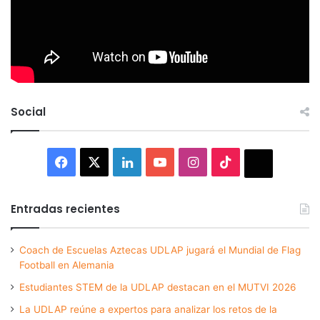
Social
Facebook
X
LinkedIn
YouTube
Instagram
TikTok
Thread
Entradas recientes
Coach de Escuelas Aztecas UDLAP jugará el Mundial de Flag
Football en Alemania
Estudiantes STEM de la UDLAP destacan en el MUTVI 2026
La UDLAP reúne a expertos para analizar los retos de la