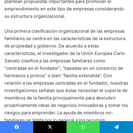
plantean propuestas importantes para promover el
emprendimiento en este tipo de empresas considerando
su estructura organizacional.
Una primera clasificación organizacional de las empresas
familiares se centra en las características de la estructura
de propiedad y gobierno. De acuerdo a estas
características, el investigador de la Unión Europea Carlo
Salvato clasifica a las empresas familiares como
“centradas en el fundador”, “basadas en un consorcio de
hermanos y primos” o bien “familia extendida”. Con
relación a las empresas centradas en el fundador, nuestras
investigaciones señalan que éstas necesitan el soporte de
miembros de la familia principalmente para descubrir
proactivamente ideas de negocios innovadoras y tomar los
riesgos para emprender. La ayuda de miembros no-
familiares se limita por lo general a los recursos
financieros para apoyar estas iniciativas.
Facebook
X
WhatsApp
Telegram