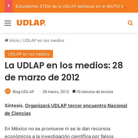
Estudiantes STEM de la UDLAP destacan en el MUTVI 2026
Menu
B
Inicio
/
UDLAP en los medios
UDLAP en los medios
La UDLAP en los medios: 28
de marzo de 2012
Blog UDLAP
28 marzo, 2012
16 minutos de lectura
Síntesis.
Organizará UDLAP tercer encuentro Nacional
de Ciencias
En México no se promueve ni se le dan recursos
económicos a la investigación científica por falsos