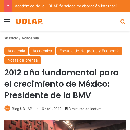
Académico de la UDLAP fortalece colaboración internacional con estancia de investigación en Argentina
Menu
B
Inicio
/
Academia
Academia
Académica
Escuela de Negocios y Economía
Notas de prensa
2012 año fundamental para
el crecimiento de México:
Presidente de la BMV
Blog UDLAP
16 abril, 2012
3 minutos de lectura