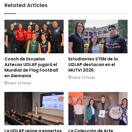
Related Articles
Coach de Escuelas
Estudiantes STEM de la
Aztecas UDLAP jugará el
UDLAP destacan en el
Mundial de Flag Football
MUTVI 2026
en Alemania
hace 12 horas
hace 12 horas
La UDLAP reúne a expertos
La Colección de Arte