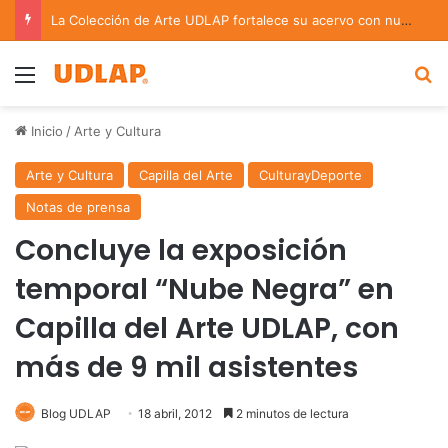
La Colección de Arte UDLAP fortalece su acervo con nuevas obras de artistas emergentes y consolidados
Menu
B
Inicio
/
Arte y Cultura
Arte y Cultura
Capilla del Arte
CulturayDeporte
Notas de prensa
Concluye la exposición
temporal “Nube Negra” en
Capilla del Arte UDLAP, con
más de 9 mil asistentes
Blog UDLAP
18 abril, 2012
2 minutos de lectura