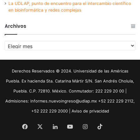
La UDLAP, punto de encuentro para el intercambio científico
en bioinformática y redes complejas
Archivos
Archivos
Derechos Reservados © 2024. Universidad de las Américas
Puebla. Ex hacienda Sta. Catarina Mártir S/N. San Andrés Cholula,
Puebla. C.P. 72810. México. Conmutador: 222 229 20 00 |
Admisiones: informes.nuevoingreso@udlap.mx +52 222 229 2112,
+52 222 229 2000 |
Aviso de privacidad
Facebook
X
LinkedIn
YouTube
Instagram
TikTok
Threa