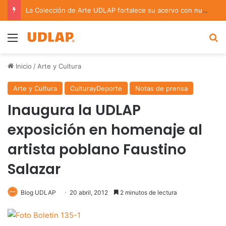
La Colección de Arte UDLAP fortalece su acervo con nuevas obras de artistas emergentes y consolidados
Menu
B
Inicio
/
Arte y Cultura
Arte y Cultura
CulturayDeporte
Notas de prensa
Inaugura la UDLAP
exposición en homenaje al
artista poblano Faustino
Salazar
Blog UDLAP
20 abril, 2012
2 minutos de lectura