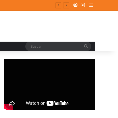
Log In
Random Article
Sidebar
Buscar