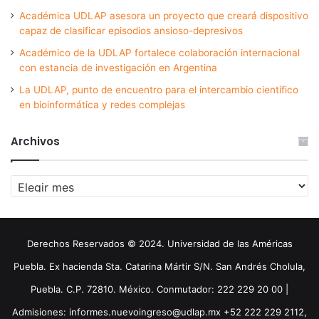
Académica UDLAP asesora un proyecto que creará dispositivo
capaz de clasificar episodios ansioso-depresivos
Académico de la UDLAP fortalece colaboración internacional
con estancia de investigación en Argentina
La UDLAP, punto de encuentro para el intercambio científico
en bioinformática y redes complejas
Archivos
Archivos
Derechos Reservados © 2024. Universidad de las Américas
Puebla. Ex hacienda Sta. Catarina Mártir S/N. San Andrés Cholula,
Puebla. C.P. 72810. México. Conmutador: 222 229 20 00 |
Admisiones: informes.nuevoingreso@udlap.mx +52 222 229 2112,