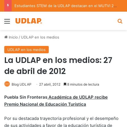
Estudiantes STEM de la UDLAP destacan en el MUTVI 2026
Menu
B
Inicio
/
UDLAP en los medios
UDLAP en los medios
La UDLAP en los medios: 27
de abril de 2012
Blog UDLAP
27 abril, 2012
8 minutos de lectura
Puebla Sin Fronteras
Académica de UDLAP recibe
Premio Nacional de Educación Turística
Por su destacada trayectoria profesional y el desempeño
de sus actividades a favor de la educación turística de