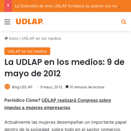
La Colección de Arte UDLAP fortalece su acervo con nuevas obras de artistas emergentes y consolidados
Menu
B
Inicio
/
UDLAP en los medios
UDLAP en los medios
La UDLAP en los medios: 9 de
mayo de 2012
Blog UDLAP
9 mayo, 2012
10 minutos de lectura
Periódico Cómo?
UDLAP realizará Congreso sobre
impulso a mujeres empresarias
Actualmente las mujeres desempeñan un importante papel
dentro de la sociedad, sobre todo en el sector comercio,