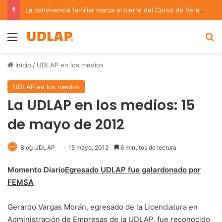
La convivencia familiar marca el cierre del Curso de Verano de Escuelas Aztecas
Menu
B
Inicio
/
UDLAP en los medios
UDLAP en los medios
La UDLAP en los medios: 15
de mayo de 2012
Blog UDLAP
15 mayo, 2012
6 minutos de lectura
Momento Diario
Egresado UDLAP fue galardonado por
FEMSA
Gerardo Vargas Morán, egresado de la Licenciatura en
Administración de Empresas de la UDLAP, fue reconocido