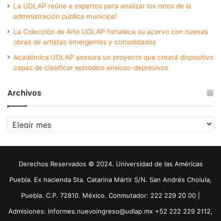
La UDLAP reúne a expertos para analizar los retos de la
administración pública municipal
La Colección de Arte UDLAP fortalece su acervo con nuevas
obras de artistas emergentes y consolidados
Académica UDLAP asesora un proyecto que creará dispositivo
capaz de clasificar episodios ansioso-depresivos
Archivos
Archivos
Derechos Reservados © 2024. Universidad de las Américas
Puebla. Ex hacienda Sta. Catarina Mártir S/N. San Andrés Cholula,
Puebla. C.P. 72810. México. Conmutador: 222 229 20 00 |
Admisiones: informes.nuevoingreso@udlap.mx +52 222 229 2112,