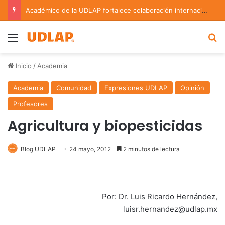
Académico de la UDLAP fortalece colaboración internacional con estancia de investigación en Argentina
Menu
B
Inicio
/
Academia
Academia
Comunidad
Expresiones UDLAP
Opinión
Profesores
Agricultura y biopesticidas
Blog UDLAP
24 mayo, 2012
2 minutos de lectura
Por: Dr. Luis Ricardo Hernández,
luisr.hernandez@udlap.mx