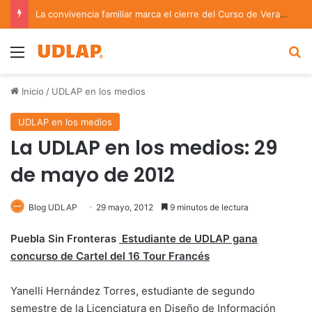
La convivencia familiar marca el cierre del Curso de Verano de Escuelas Aztecas
Menu
B
Inicio
/
UDLAP en los medios
UDLAP en los medios
La UDLAP en los medios: 29
de mayo de 2012
Blog UDLAP
29 mayo, 2012
9 minutos de lectura
Puebla Sin Fronteras
Estudiante de UDLAP gana
concurso de Cartel del 16 Tour Francés
Yanelli Hernández Torres, estudiante de segundo
semestre de la Licenciatura en Diseño de Información