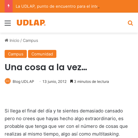
La UDLAP, punto de encuentro para el intercambio científico en bioinformática y redes complejas
Menu
B
Inicio
/
Campus
Campus
Comunidad
Una cosa a la vez…
Blog UDLAP
13 junio, 2012
3 minutos de lectura
Si llega el final del día y te sientes demasiado cansado
pero no crees que hayas hecho algo extraordinario, es
probable que tenga que ver con el número de cosas que
realizas al mismo tiempo, algo así como
multitasking.