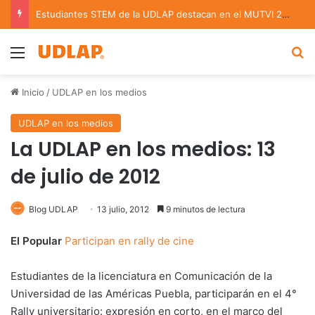
Estudiantes STEM de la UDLAP destacan en el MUTVI 2026
Menu
B
Inicio
/
UDLAP en los medios
UDLAP en los medios
La UDLAP en los medios: 13
de julio de 2012
Blog UDLAP
13 julio, 2012
9 minutos de lectura
El Popular
Participan en rally de cine
Estudiantes de la licenciatura en Comunicación de la
Universidad de las Américas Puebla, participarán en el 4°
Rally universitario: expresión en corto, en el marco del