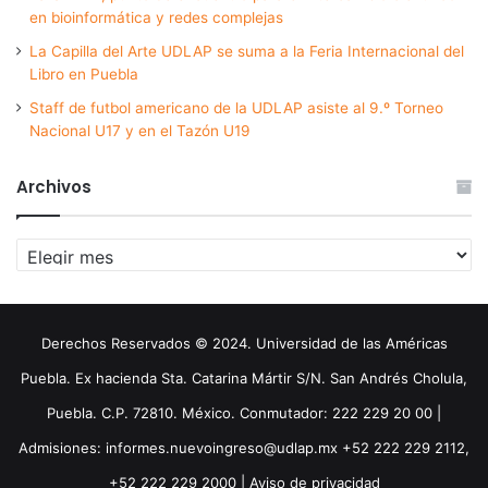
en bioinformática y redes complejas
La Capilla del Arte UDLAP se suma a la Feria Internacional del
Libro en Puebla
Staff de futbol americano de la UDLAP asiste al 9.º Torneo
Nacional U17 y en el Tazón U19
Archivos
Archivos
Derechos Reservados © 2024. Universidad de las Américas
Puebla. Ex hacienda Sta. Catarina Mártir S/N. San Andrés Cholula,
Puebla. C.P. 72810. México. Conmutador: 222 229 20 00 |
Admisiones: informes.nuevoingreso@udlap.mx +52 222 229 2112,
+52 222 229 2000 |
Aviso de privacidad