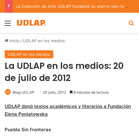
La Colección de Arte UDLAP fortalece su acervo con nuevas obras de artistas emergentes y consolidados
Menu
B
Inicio
/
UDLAP en los medios
UDLAP en los medios
La UDLAP en los medios: 20
de julio de 2012
Blog UDLAP
20 julio, 2012
8 minutos de lectura
UDLAP donó textos académicos y literarios a Fundación
Elena Poniatowska
Puebla Sin fronteras