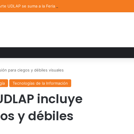
 Arte UDLAP se suma a la Feria Internacional del Libro en Puebla
ión para ciegos y débiles visuales
gía
Tecnologías de la Información
UDLAP incluye
os y débiles