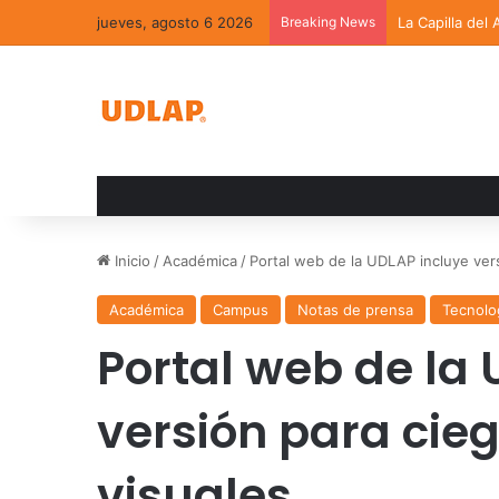
jueves, agosto 6 2026
Breaking News
La Capilla del
Inicio
/
Académica
/
Portal web de la UDLAP incluye vers
Académica
Campus
Notas de prensa
Tecnolo
Portal web de la 
versión para cieg
visuales