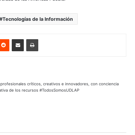
Tecnologías de la Información
nterest
Reddit
Share via Email
Print
profesionales críticos, creativos e innovadores, con conciencia
quitativa de los recursos #TodosSomosUDLAP