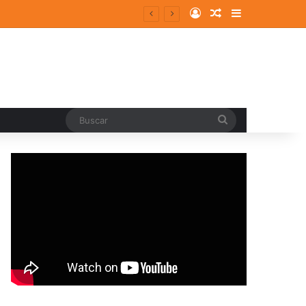
Log In
Random Article
Sidebar
Buscar