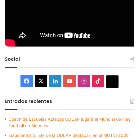
Social
Facebook
X
LinkedIn
YouTube
Instagram
TikTok
Thread
Entradas recientes
Coach de Escuelas Aztecas UDLAP jugará el Mundial de Flag
Football en Alemania
Estudiantes STEM de la UDLAP destacan en el MUTVI 2026