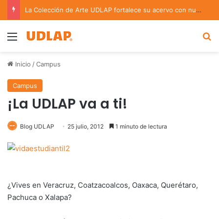
La Colección de Arte UDLAP fortalece su acervo con nuevas obras de artistas emergentes y consolidados
Menu
B
Inicio
/
Campus
Campus
¡La UDLAP va a ti!
Blog UDLAP
25 julio, 2012
1 minuto de lectura
¿Vives en Veracruz, Coatzacoalcos, Oaxaca, Querétaro,
Pachuca o Xalapa?