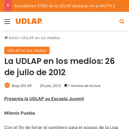
Estudiantes STEM de la UDLAP destacan en el MUTVI 2026
Menu
B
Inicio
/
UDLAP en los medios
UDLAP en los medios
La UDLAP en los medios: 26
de julio de 2012
Blog UDLAP
26 julio, 2012
7 minutos de lectura
Presenta la UDLAP su Escuela Juvenil
Milenio Puebla
Con el fin de forjar el semillero para el equipo de la Liga