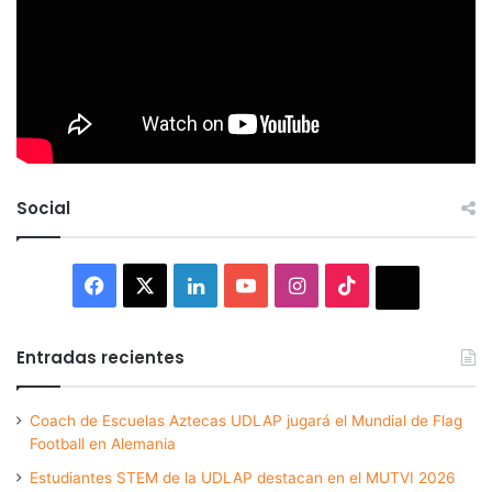
Social
Facebook
X
LinkedIn
YouTube
Instagram
TikTok
Thread
Entradas recientes
Coach de Escuelas Aztecas UDLAP jugará el Mundial de Flag
Football en Alemania
Estudiantes STEM de la UDLAP destacan en el MUTVI 2026