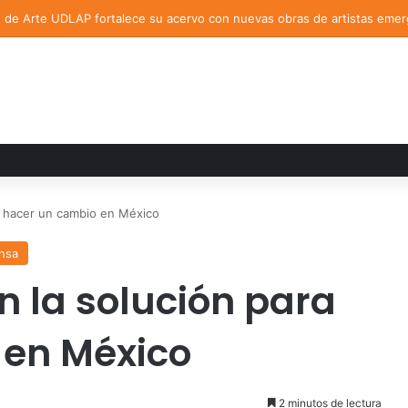
n de Arte UDLAP fortalece su acervo con nuevas obras de artistas eme
a hacer un cambio en México
nsa
n la solución para
 en México
2 minutos de lectura