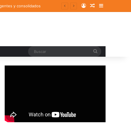
Log In
Random Article
Sidebar
rgentes y consolidados
Buscar