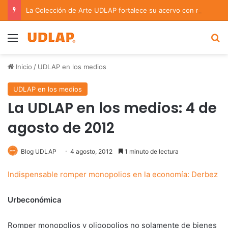
La Colección de Arte UDLAP fortalece su acervo con nuevas obras de artistas emergentes y consolidados
Menu
B
Inicio
/
UDLAP en los medios
UDLAP en los medios
La UDLAP en los medios: 4 de
agosto de 2012
Blog UDLAP
4 agosto, 2012
1 minuto de lectura
Indispensable romper monopolios en la economía: Derbez
Urbeconómica
Romper monopolios y oligopolios no solamente de bienes