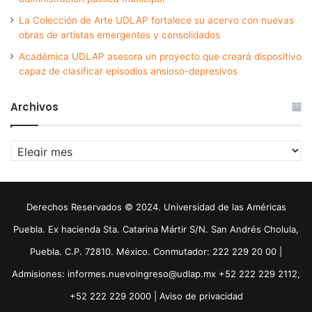
La Colección de Arte UDLAP fortalece su acervo con nuevas
obras de artistas emergentes y consolidados
Académica UDLAP asesora un proyecto que creará dispositivo
capaz de clasificar episodios ansioso-depresivos
Archivos
Archivos
Derechos Reservados © 2024. Universidad de las Américas
Puebla. Ex hacienda Sta. Catarina Mártir S/N. San Andrés Cholula,
Puebla. C.P. 72810. México. Conmutador: 222 229 20 00 |
Admisiones: informes.nuevoingreso@udlap.mx +52 222 229 2112,
+52 222 229 2000 |
Aviso de privacidad