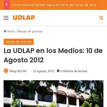
La convivencia familiar marca el cierre del Curso de Verano de Escuelas Aztecas
Menu
B
Inicio
/
Notas de prensa
Notas de prensa
La UDLAP en los Medios: 10 de
Agosto 2012
Blog UDLAP
10 agosto, 2012
3 minutos de lectura