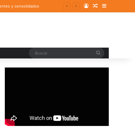
Log In
Random Article
Sidebar
entes y consolidados
Buscar