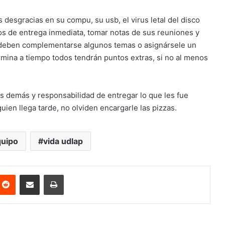
 desgracias en su compu, su usb, el virus letal del disco
os de entrega inmediata, tomar notas de sus reuniones y
e deben complementarse algunos temas o asignársele un
termina a tiempo todos tendrán puntos extras, si no al menos
 demás y responsabilidad de entregar lo que les fue
uien llega tarde, no olviden encargarle las pizzas.
quipo
vida udlap
nterest
Reddit
Share via Email
Print