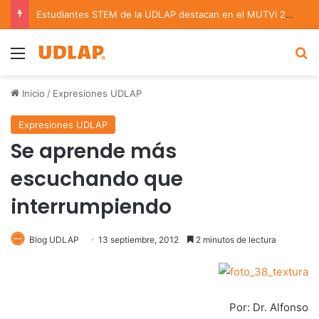
Estudiantes STEM de la UDLAP destacan en el MUTVI 2026
Menu
B
Inicio
/
Expresiones UDLAP
Expresiones UDLAP
Se aprende más
escuchando que
interrumpiendo
Blog UDLAP
13 septiembre, 2012
2 minutos de lectura
Por: Dr. Alfonso