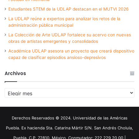
Estudiantes STEM de la UDLAP destacan en el MUTVI 2026
La UDLAP reúne a expertos para analizar los retos de la
administración pública municipal
La Colección de Arte UDLAP fortalece su acervo con nuevas
obras de artistas emergentes y consolidados
Académica UDLAP asesora un proyecto que creará dispositivo
capaz de clasificar episodios ansioso-depresivos
Archivos
Archivos
Derechos Reservados © 2024. Universidad de las Américas
Puebla. Ex hacienda Sta. Catarina Mártir S/N. San Andrés Cholula,
Puebla. C.P. 72810. México. Conmutador: 222 229 20 00 |