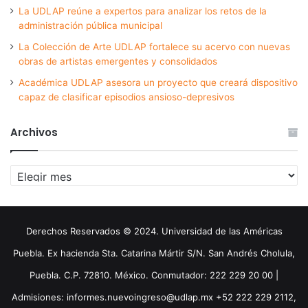
La UDLAP reúne a expertos para analizar los retos de la
administración pública municipal
La Colección de Arte UDLAP fortalece su acervo con nuevas
obras de artistas emergentes y consolidados
Académica UDLAP asesora un proyecto que creará dispositivo
capaz de clasificar episodios ansioso-depresivos
Archivos
Archivos
Derechos Reservados © 2024. Universidad de las Américas
Puebla. Ex hacienda Sta. Catarina Mártir S/N. San Andrés Cholula,
Puebla. C.P. 72810. México. Conmutador: 222 229 20 00 |
Admisiones: informes.nuevoingreso@udlap.mx +52 222 229 2112,