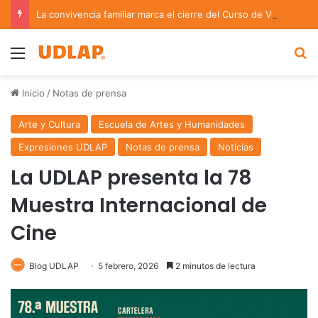
La convivencia familiar marca el cierre del Curso de Verano de Escuelas Aztecas
Menu
B
Inicio
/
Notas de prensa
Arte y Cultura
Escuela de Artes y Humanidades
Expresiones UDLAP
Notas de prensa
Noticias
La UDLAP presenta la 78
Muestra Internacional de
Cine
Blog UDLAP
5 febrero, 2026
2 minutos de lectura