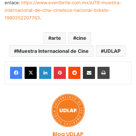
enlace:
https://www.eventbrite.com.mx/e/78-muestra-
internacional-de-cine-cineteca-nacional-tickets-
1980352207763
.
arte
cine
Muestra Internacional de Cine
UDLAP
LinkedIn
Pinterest
Reddit
Share via Email
Print
Blog UDLAP