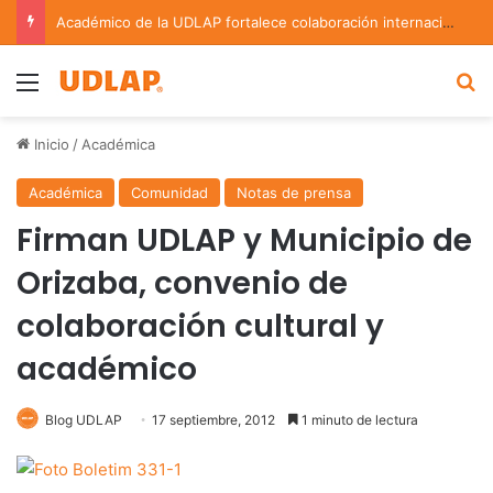
Académico de la UDLAP fortalece colaboración internacional con estancia de investigación en Argentina
Menu
B
Inicio
/
Académica
Académica
Comunidad
Notas de prensa
Firman UDLAP y Municipio de
Orizaba, convenio de
colaboración cultural y
académico
Blog UDLAP
17 septiembre, 2012
1 minuto de lectura