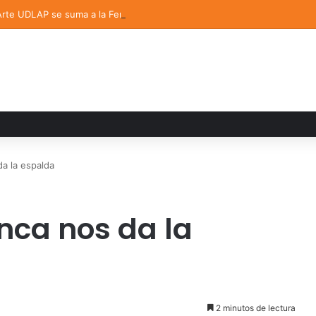
 Arte UDLAP se suma a la Feria Internacional del Libro en Puebla
da la espalda
nca nos da la
2 minutos de lectura