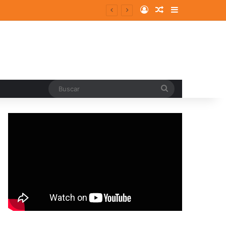
Log In
Random Article
Sidebar
Buscar