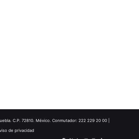
Puebla. C.P. 72810. México. Conmutador: 222 229 20 00 |
viso de privacidad