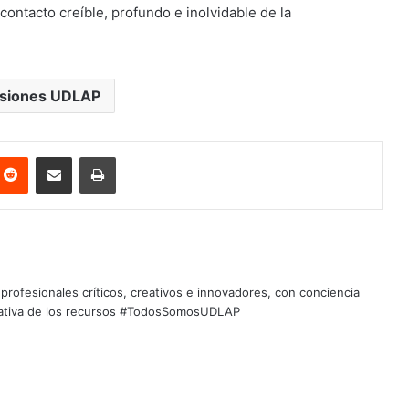
ontacto creíble, profundo e inolvidable de la
siones UDLAP
nterest
Reddit
Share via Email
Print
profesionales críticos, creativos e innovadores, con conciencia
quitativa de los recursos #TodosSomosUDLAP