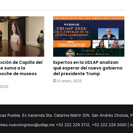
ción de Capilla del
Expertos en la UDLAP analizan
se suma a la
qué esperar del nuevo gobierno
 noche de museos
del presidente Trump
21 enero, 2025
 2025
s Puebla. Ex hacienda Sta. Catarina Mártir S/N. San Andrés Cholula, 
ormes.nuevoingreso@udlap.mx +52 222 229 2112, +52 222 229 2000 |
A