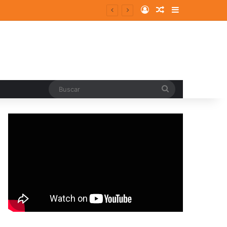
Log In
Random Article
Sidebar
entes y consolidados
Buscar