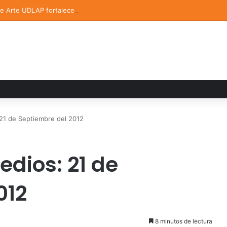
de Arte UDLAP fortalece su acervo con nuevas obras de artistas emerg
 21 de Septiembre del 2012
edios: 21 de
012
8 minutos de lectura